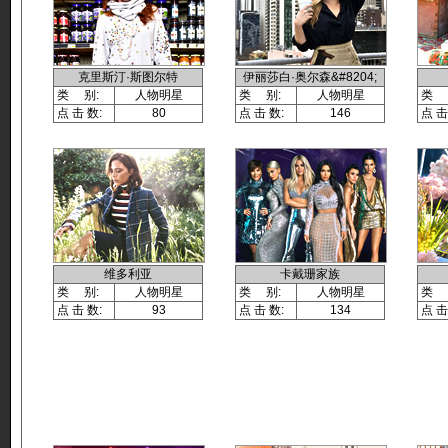
克里斯汀·斯图尔特
伊丽莎白·奥尔森&#8204;
类 别:
人物明星
类 别:
人物明星
类 
点 击 数:
80
点 击 数:
146
点 击
维多利亚
卡戴珊家族
类 别:
人物明星
类 别:
人物明星
类 
点 击 数:
93
点 击 数:
134
点 击