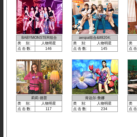
BABYMONSTER组合
aespa组合&#8204;
类 别:
人物明星
类 别:
人物明星
类 
点 击 数:
146
点 击 数:
145
点 击
莉莉·德普
肯达尔·詹娜
类 别:
人物明星
类 别:
人物明星
类 
点 击 数:
117
点 击 数:
234
点 击