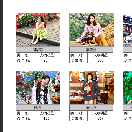
周洁琼
李宛妲
类 别:
人物明星
类 别:
人物明星
类 
点 击 数:
234
点 击 数:
165
点 击
沈月
刘浩存
类 别:
人物明星
类 别:
人物明星
类 
点 击 数:
126
点 击 数:
187
点 击