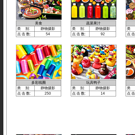
美食
蔬菜果汁
类 别:
静物摄影
类 别:
静物摄影
类 
点 击 数:
54
点 击 数:
92
点 击
多彩线圈
玩具鸭子
类 别:
静物摄影
类 别:
静物摄影
类 
点 击 数:
250
点 击 数:
14
点 击