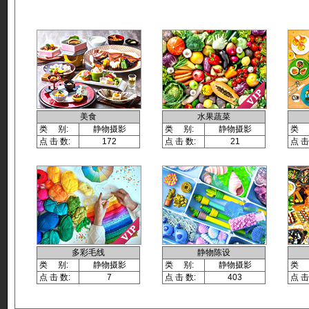
美食
水果蔬菜
类 别:
静物摄影
类 别:
静物摄影
类 
点 击 数:
172
点 击 数:
21
点 击
多彩毛线
静物陈设
类 别:
静物摄影
类 别:
静物摄影
类 
点 击 数:
7
点 击 数:
403
点 击