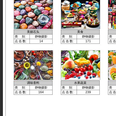
美丽石头
美食
类 别:
静物摄影
类 别:
静物摄影
类 
点 击 数:
14
点 击 数:
171
点 击
调味香料
水果蔬菜
类 别:
静物摄影
类 别:
静物摄影
类 
点 击 数:
164
点 击 数:
239
点 击