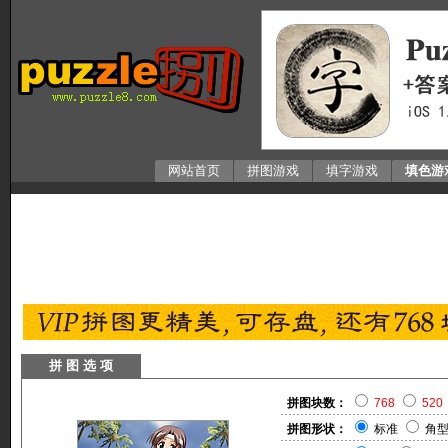
网站首页
拼图游戏
填字游戏
填色游
拼 图 选 项
拼图块数：
768
520
拼图形状：
标准
角