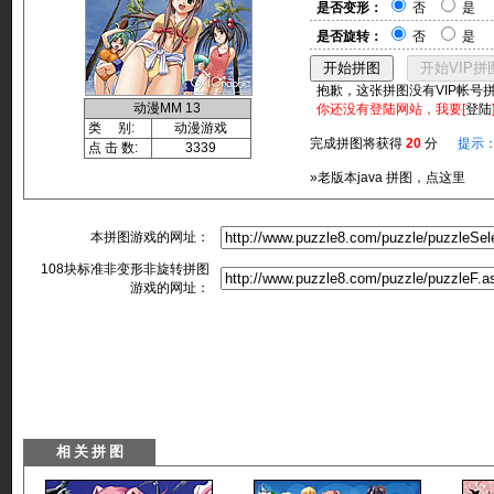
是否变形：
否
是
是否旋转：
否
是
抱歉，这张拼图没有VIP帐号
动漫MM 13
你还没有登陆网站，我要[
登陆
类 别:
动漫游戏
完成拼图将获得
20
分
提示
点 击 数:
3339
»老版本java 拼图，点这里
本拼图游戏的网址：
108块标准非变形非旋转拼图
游戏的网址：