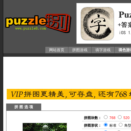
网站首页
拼图游戏
填字游戏
填色游
拼 图 选 项
拼图块数：
768
520
拼图形状：
标准
角