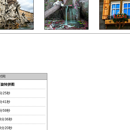
时间
不旋转拼图
分25秒
分41秒
分59秒
3分36秒
8分20秒