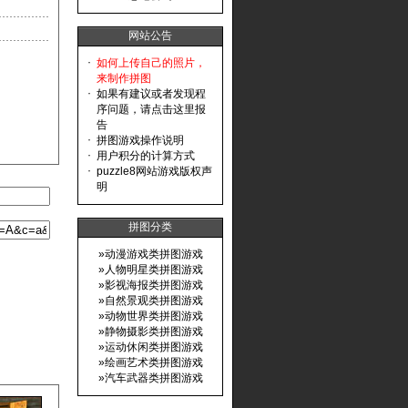
网站公告
·
如何上传自己的照片，
来制作拼图
·
如果有建议或者发现程
序问题，请点击这里报
告
·
拼图游戏操作说明
·
用户积分的计算方式
·
puzzle8网站游戏版权声
明
拼图分类
»
动漫游戏类拼图游戏
»
人物明星类拼图游戏
»
影视海报类拼图游戏
»
自然景观类拼图游戏
»
动物世界类拼图游戏
»
静物摄影类拼图游戏
»
运动休闲类拼图游戏
»
绘画艺术类拼图游戏
»
汽车武器类拼图游戏