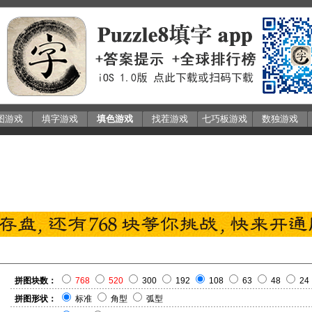
图游戏
填字游戏
填色游戏
找茬游戏
七巧板游戏
数独游戏
拼图块数：
768
520
300
192
108
63
48
24
拼图形状：
标准
角型
弧型