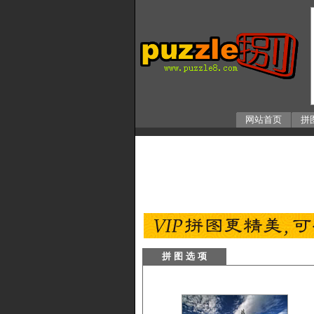
网站首页
拼
拼 图 选 项