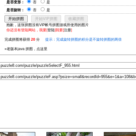
是否变形：
否
是
是否旋转：
否
是
抱歉，这张拼图没有VIP帐号拼图游戏所使用的图片
你还没有登陆网站，我要[
登陆
]我要[
注册
]
完成拼图将获得
20
分
提示：完成旋转拼图的积分是不旋转拼图的两倍
»老版本java 拼图，点这里