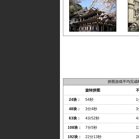
拼图游戏平均完成
旋转拼图
24块：
54秒
1
48块：
3分4秒
3
63块：
4分52秒
4
108块：
7分5秒
1
192块：
22分13秒
2