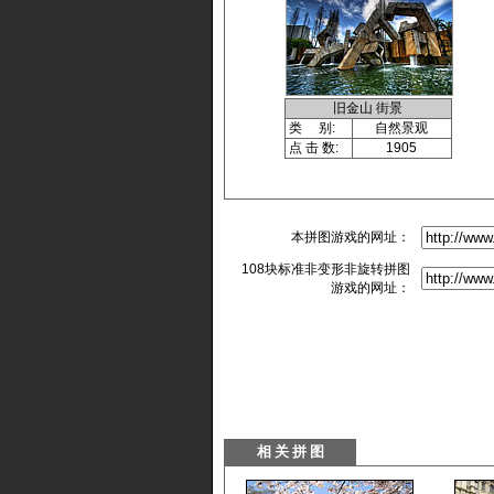
旧金山 街景
类 别:
自然景观
点 击 数:
1905
本拼图游戏的网址：
108块标准非变形非旋转拼图
游戏的网址：