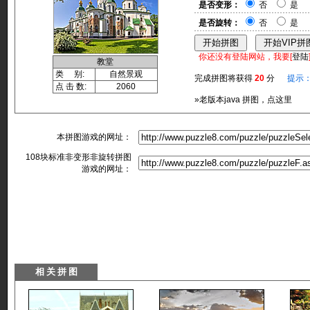
是否变形：
否
是
是否旋转：
否
是
你还没有登陆网站，我要[
登陆
教堂
类 别:
自然景观
完成拼图将获得
20
分
提示
点 击 数:
2060
»老版本java 拼图，点这里
本拼图游戏的网址：
108块标准非变形非旋转拼图
游戏的网址：