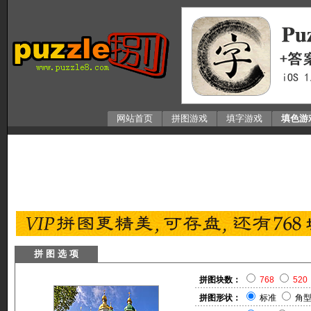
网站首页
拼图游戏
填字游戏
填色游
拼 图 选 项
拼图块数：
768
520
拼图形状：
标准
角