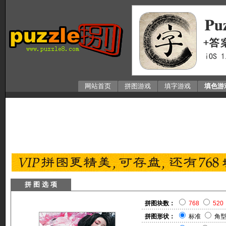
网站首页
拼图游戏
填字游戏
填色游
拼 图 选 项
拼图块数：
768
520
拼图形状：
标准
角