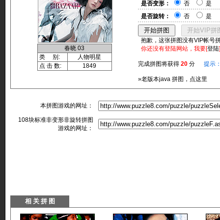
是否变形：
否
是
是否旋转：
否
是
抱歉，这张拼图没有VIP帐号
春晓 03
你还没有登陆网站，我要[
登陆
类 别:
人物明星
完成拼图将获得
20
分
提示
点 击 数:
1849
»老版本java 拼图，点这里
本拼图游戏的网址：
108块标准非变形非旋转拼图
游戏的网址：