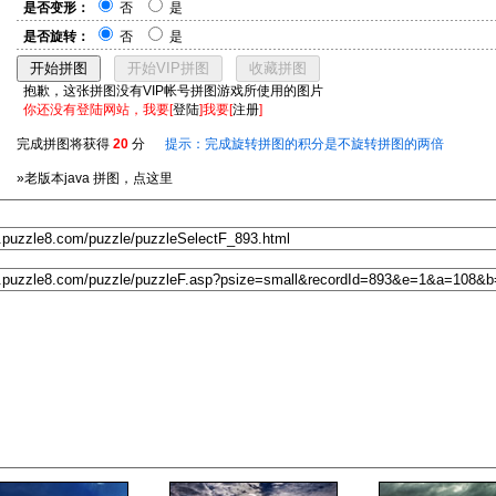
是否变形：
否
是
是否旋转：
否
是
抱歉，这张拼图没有VIP帐号拼图游戏所使用的图片
你还没有登陆网站，我要[
登陆
]我要[
注册
]
完成拼图将获得
20
分
提示：完成旋转拼图的积分是不旋转拼图的两倍
»老版本java 拼图，点这里