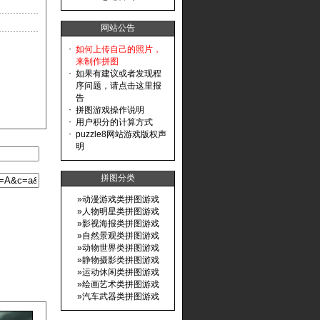
网站公告
·
如何上传自己的照片，
来制作拼图
·
如果有建议或者发现程
序问题，请点击这里报
告
·
拼图游戏操作说明
·
用户积分的计算方式
·
puzzle8网站游戏版权声
明
拼图分类
»
动漫游戏类拼图游戏
»
人物明星类拼图游戏
»
影视海报类拼图游戏
»
自然景观类拼图游戏
»
动物世界类拼图游戏
»
静物摄影类拼图游戏
»
运动休闲类拼图游戏
»
绘画艺术类拼图游戏
»
汽车武器类拼图游戏