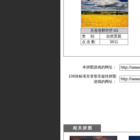
天苍苍野茫茫 03
类 别:
自然景观
点 击 数:
3611
本拼图游戏的网址：
108块标准非变形非旋转拼图
游戏的网址：