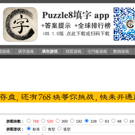
图游戏
填字游戏
填色游戏
找茬游戏
七巧板游戏
数独游戏
拼图块数：
768
520
300
192
108
63
48
24
拼图形状：
标准
角型
弧型