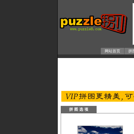
网站首页
拼
拼 图 选 项