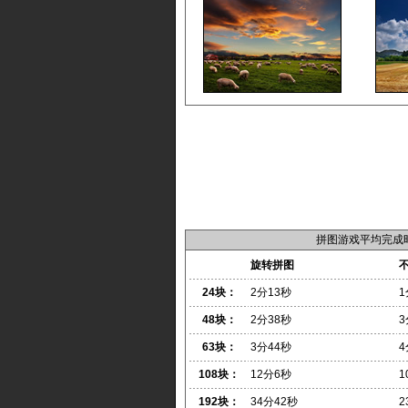
拼图游戏平均完成
旋转拼图
24块：
2分13秒
1
48块：
2分38秒
3
63块：
3分44秒
4
108块：
12分6秒
1
192块：
34分42秒
2