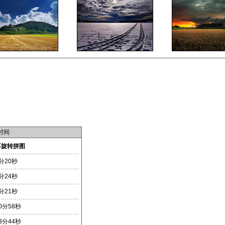
时间
不旋转拼图
分20秒
分24秒
分21秒
0分58秒
3分44秒