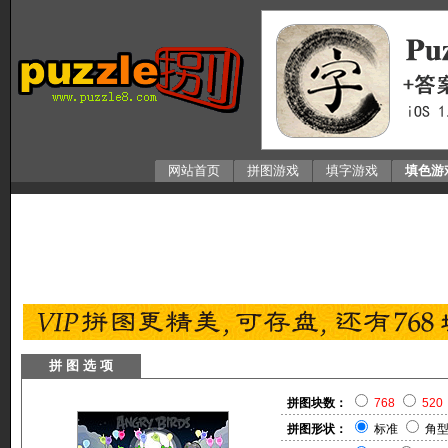
网站首页
拼图游戏
填字游戏
填色游
拼 图 选 项
拼图块数：
768
520
拼图形状：
标准
角