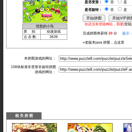
是否变形：
否
是
是否旋转：
否
是
你还没有登陆网站，我要[
登陆
愤怒的小鸟
类 别:
动漫游戏
完成拼图将获得
20
分
提示
点 击 数:
3639
»老版本java 拼图，点这里
本拼图游戏的网址：
108块标准非变形非旋转拼图
游戏的网址：