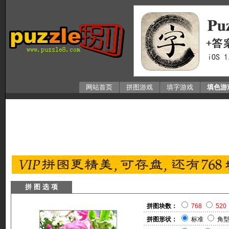
网站首页
拼图游戏
填字游戏
填色游
拼 图 选 项
拼图块数：
768
520
拼图形状：
标准
角