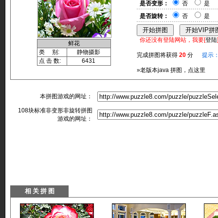
是否变形：
否
是
是否旋转：
否
是
你还没有登陆网站，我要[
登陆
鲜花
类 别:
静物摄影
完成拼图将获得
20
分
提示
点 击 数:
6431
»老版本java 拼图，点这里
本拼图游戏的网址：
108块标准非变形非旋转拼图
游戏的网址：