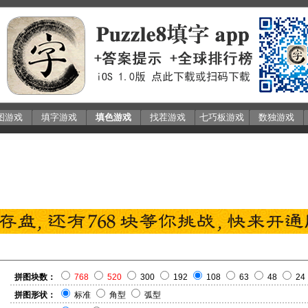
图游戏
填字游戏
填色游戏
找茬游戏
七巧板游戏
数独游戏
拼图块数：
768
520
300
192
108
63
48
24
拼图形状：
标准
角型
弧型