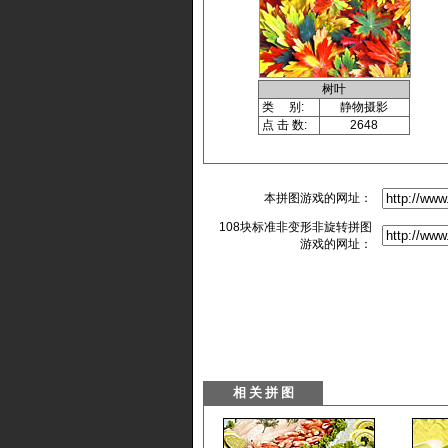
树叶
类 别:
静物摄影
点 击 数:
2648
本拼图游戏的网址：
108块标准非变形非旋转拼图
游戏的网址：