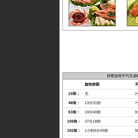
拼图游戏平均完成
旋转拼图
24块：
无
2
48块：
13分31秒
7
63块：
19分40秒
9
108块：
37分18秒
2
192块：
1小时6分45秒
5