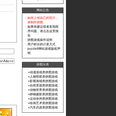
网站公告
·
如何上传自己的照片，
来制作拼图
·
如果有建议或者发现程
序问题，请点击这里报
告
·
拼图游戏操作说明
·
用户积分的计算方式
·
puzzle8网站游戏版权声
明
拼图分类
»
动漫游戏类拼图游戏
»
人物明星类拼图游戏
»
影视海报类拼图游戏
»
自然景观类拼图游戏
»
动物世界类拼图游戏
»
静物摄影类拼图游戏
»
运动休闲类拼图游戏
»
绘画艺术类拼图游戏
»
汽车武器类拼图游戏