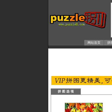
网站首页
拼
拼 图 选 项