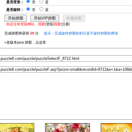
是否变形：
否
是
是否旋转：
否
是
你还没有登陆网站，我要[
登陆
]我要[
注册
]
完成拼图将获得
20
分
提示：完成旋转拼图的积分是不旋转拼图的两倍
»老版本java 拼图，点这里