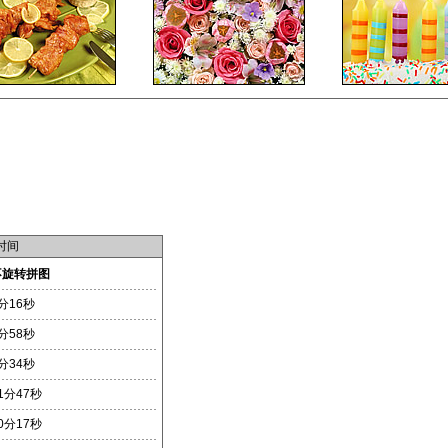
时间
不旋转拼图
分16秒
分58秒
分34秒
1分47秒
0分17秒