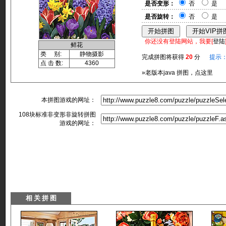
是否变形：
否
是
是否旋转：
否
是
你还没有登陆网站，我要[
登陆
鲜花
类 别:
静物摄影
完成拼图将获得
20
分
提示
点 击 数:
4360
»老版本java 拼图，点这里
本拼图游戏的网址：
108块标准非变形非旋转拼图
游戏的网址：