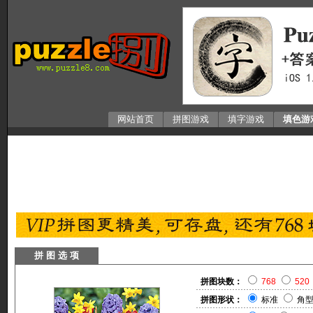
网站首页
拼图游戏
填字游戏
填色游
拼 图 选 项
拼图块数：
768
520
拼图形状：
标准
角