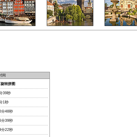
时间
不旋转拼图
分39秒
分1秒
0分48秒
6分39秒
9分22秒