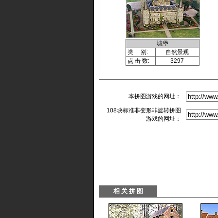
城堡
类 别:
自然景观
点 击 数:
3297
本拼图游戏的网址：
108块标准非变形非旋转拼图
游戏的网址：