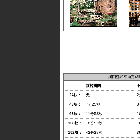
拼图游戏平均完成
旋转拼图
24块：
无
2
48块：
7分25秒
8
63块：
11分53秒
1
108块：
18分51秒
1
192块：
42分25秒
3