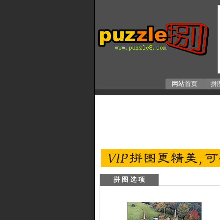
网站首页
拼
拼 图 选 项