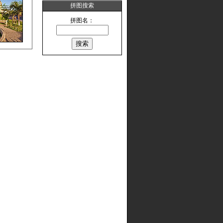
拼图搜索
拼图名：