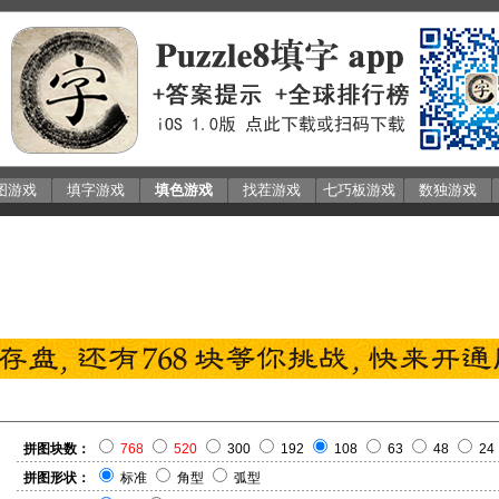
图游戏
填字游戏
填色游戏
找茬游戏
七巧板游戏
数独游戏
拼图块数：
768
520
300
192
108
63
48
24
拼图形状：
标准
角型
弧型