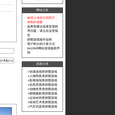
网站公告
·
如何上传自己的照片，
来制作拼图
·
如果有建议或者发现程
序问题，请点击这里报
告
·
拼图游戏操作说明
·
用户积分的计算方式
·
puzzle8网站游戏版权声
明
拼图分类
»
动漫游戏类拼图游戏
»
人物明星类拼图游戏
»
影视海报类拼图游戏
»
自然景观类拼图游戏
»
动物世界类拼图游戏
»
静物摄影类拼图游戏
»
运动休闲类拼图游戏
»
绘画艺术类拼图游戏
»
汽车武器类拼图游戏