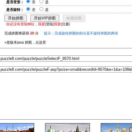
是否变形：
否
是
是否旋转：
否
是
你还没有登陆网站，我要[
登陆
]我要[
注册
]
完成拼图将获得
20
分
提示：完成旋转拼图的积分是不旋转拼图的两倍
»老版本java 拼图，点这里