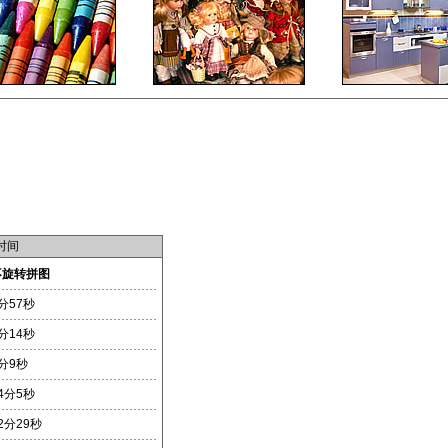
时间
不旋转拼图
分57秒
分14秒
分9秒
4分5秒
2分29秒