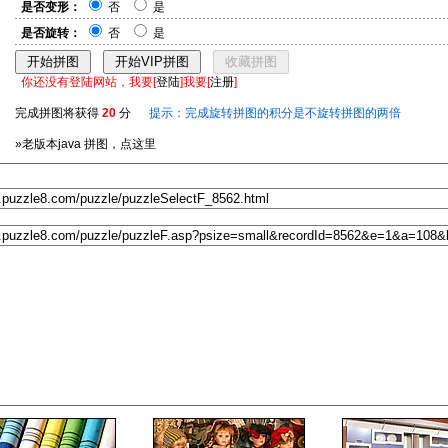
是否变形：
否
是
是否旋转：
否
是
你还没有登陆网站，我要[
登陆
]我要[
注册
]
完成拼图将获得
20
分
提示：完成旋转拼图的积分是不旋转拼图的两倍
»老版本java 拼图，点这里