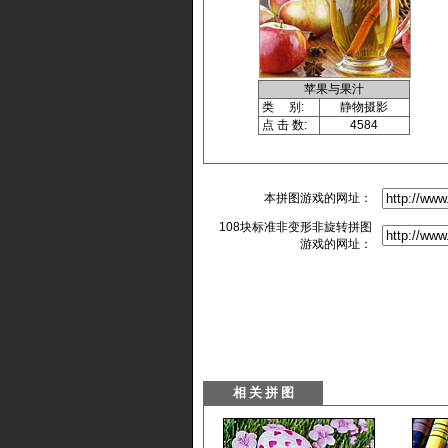
苹果与果汁
类 别:
静物摄影
点 击 数:
4584
本拼图游戏的网址：
108块标准非变形非旋转拼图
游戏的网址：