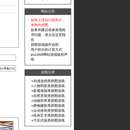
网站公告
·
如何上传自己的照片，
来制作拼图
·
如果有建议或者发现程
序问题，请点击这里报
告
·
拼图游戏操作说明
·
用户积分的计算方式
·
puzzle8网站游戏版权声
明
拼图分类
»
动漫游戏类拼图游戏
»
人物明星类拼图游戏
»
影视海报类拼图游戏
»
自然景观类拼图游戏
»
动物世界类拼图游戏
»
静物摄影类拼图游戏
»
运动休闲类拼图游戏
»
绘画艺术类拼图游戏
»
汽车武器类拼图游戏