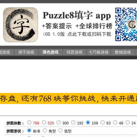
图游戏
填字游戏
填色游戏
找茬游戏
七巧板游戏
数独游戏
拼图块数：
768
520
300
192
108
63
48
24
拼图形状：
标准
角型
弧型