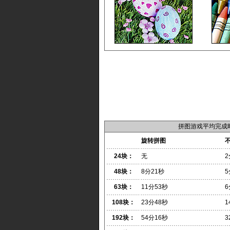
拼图游戏平均完成
旋转拼图
24块：
无
2
48块：
8分21秒
5
63块：
11分53秒
6
108块：
23分48秒
1
192块：
54分16秒
3