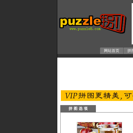
网站首页
拼
拼 图 选 项