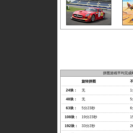
拼图游戏平均完成
旋转拼图
24块：
无
1
48块：
无
5
63块：
5分23秒
6
108块：
19分23秒
1
192块：
33分2秒
2