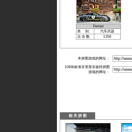
Ferrari
类 别:
汽车武器
点 击 数:
1356
本拼图游戏的网址：
108块标准非变形非旋转拼图
游戏的网址：