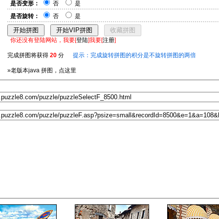
是否变形：
否
是
是否旋转：
否
是
你还没有登陆网站，我要[
登陆
]我要[
注册
]
完成拼图将获得
20
分
提示：完成旋转拼图的积分是不旋转拼图的两倍
»老版本java 拼图，点这里