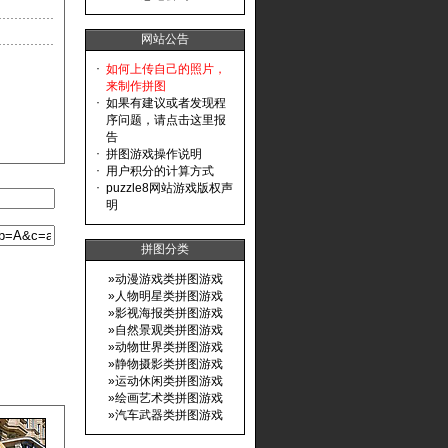
网站公告
·
如何上传自己的照片，
来制作拼图
·
如果有建议或者发现程
序问题，请点击这里报
告
·
拼图游戏操作说明
·
用户积分的计算方式
·
puzzle8网站游戏版权声
明
拼图分类
»
动漫游戏类拼图游戏
»
人物明星类拼图游戏
»
影视海报类拼图游戏
»
自然景观类拼图游戏
»
动物世界类拼图游戏
»
静物摄影类拼图游戏
»
运动休闲类拼图游戏
»
绘画艺术类拼图游戏
»
汽车武器类拼图游戏