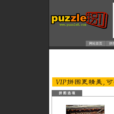
网站首页
拼
拼 图 选 项