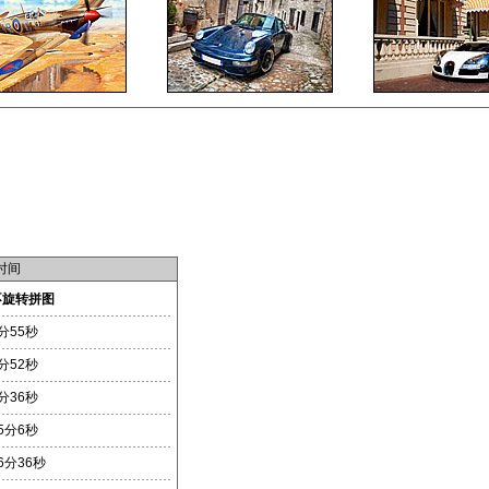
时间
不旋转拼图
分55秒
分52秒
分36秒
5分6秒
6分36秒