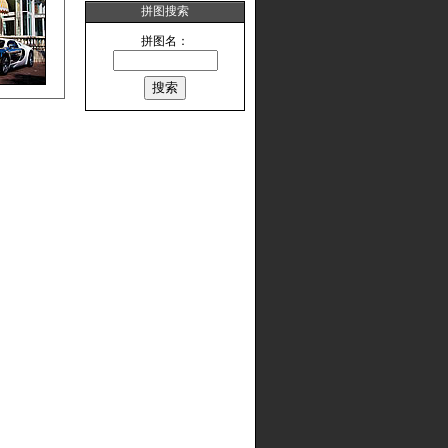
拼图搜索
拼图名：