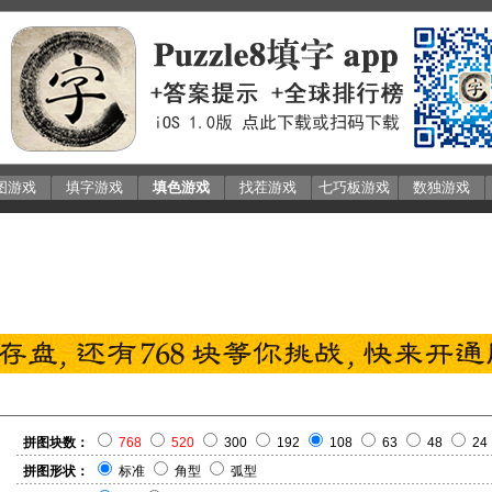
图游戏
填字游戏
填色游戏
找茬游戏
七巧板游戏
数独游戏
拼图块数：
768
520
300
192
108
63
48
24
拼图形状：
标准
角型
弧型