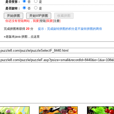
是否变形：
否
是
是否旋转：
否
是
你还没有登陆网站，我要[
登陆
]我要[
注册
]
完成拼图将获得
20
分
提示：完成旋转拼图的积分是不旋转拼图的两倍
»老版本java 拼图，点这里