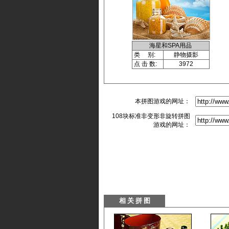
海星和SPA用品
类 别:
静物摄影
点 击 数:
3972
本拼图游戏的网址：
108块标准非变形非旋转拼图
游戏的网址：