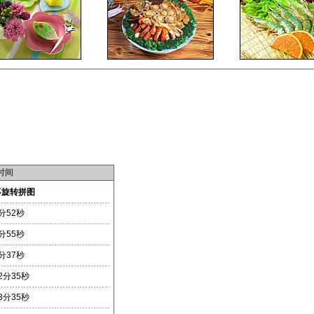
时间
不旋转拼图
分52秒
分55秒
分37秒
2分35秒
3分35秒