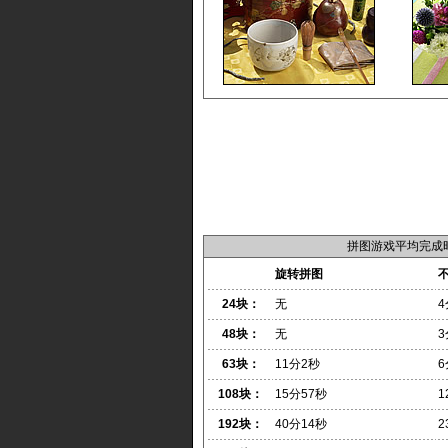
拼图游戏平均完成
旋转拼图
24块：
无
4
48块：
无
3
63块：
11分2秒
6
108块：
15分57秒
1
192块：
40分14秒
2