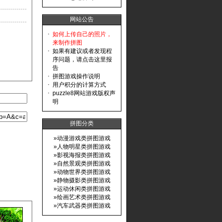
网站公告
·
如何上传自己的照片，
来制作拼图
·
如果有建议或者发现程
序问题，请点击这里报
告
·
拼图游戏操作说明
·
用户积分的计算方式
·
puzzle8网站游戏版权声
明
拼图分类
»
动漫游戏类拼图游戏
»
人物明星类拼图游戏
»
影视海报类拼图游戏
»
自然景观类拼图游戏
»
动物世界类拼图游戏
»
静物摄影类拼图游戏
»
运动休闲类拼图游戏
»
绘画艺术类拼图游戏
»
汽车武器类拼图游戏