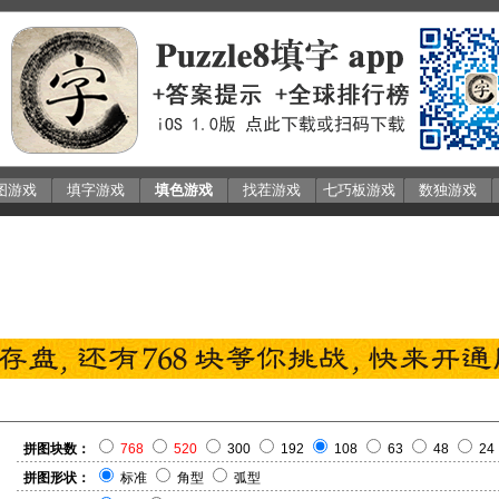
图游戏
填字游戏
填色游戏
找茬游戏
七巧板游戏
数独游戏
拼图块数：
768
520
300
192
108
63
48
24
拼图形状：
标准
角型
弧型