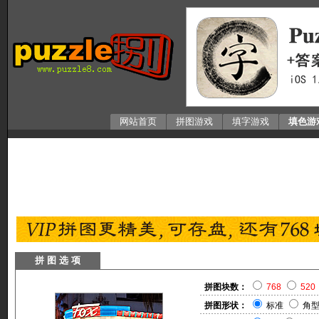
网站首页
拼图游戏
填字游戏
填色游
拼 图 选 项
拼图块数：
768
520
拼图形状：
标准
角