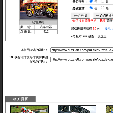
是否变形：
否
是
是否旋转：
否
是
你还没有登陆网站，我要[
登陆
哈雷摩托
类 别:
汽车武器
完成拼图将获得
20
分
提示
点 击 数:
912
»老版本java 拼图，点这里
本拼图游戏的网址：
108块标准非变形非旋转拼图
游戏的网址：