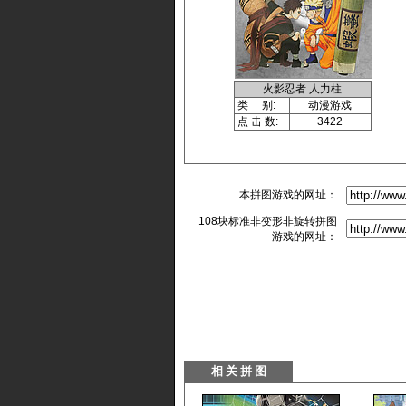
火影忍者 人力柱
类 别:
动漫游戏
点 击 数:
3422
本拼图游戏的网址：
108块标准非变形非旋转拼图
游戏的网址：