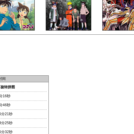
时间
不旋转拼图
分16秒
分46秒
5分21秒
3分25秒
5分32秒