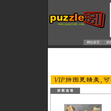
网站首页
拼
拼 图 选 项