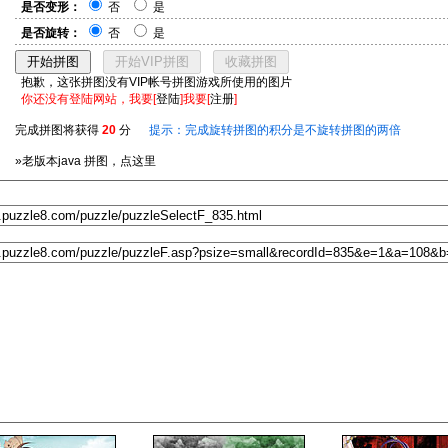
是否变形：
否
是
是否旋转：
否
是
抱歉，这张拼图没有VIP帐号拼图游戏所使用的图片
你还没有登陆网站，我要[
登陆
]我要[
注册
]
完成拼图将获得
20
分
提示：完成旋转拼图的积分是不旋转拼图的两倍
»老版本java 拼图，点这里