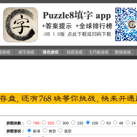
图游戏
填字游戏
填色游戏
找茬游戏
七巧板游戏
数独游戏
拼图块数：
768
520
300
192
108
63
48
24
拼图形状：
标准
角型
弧型