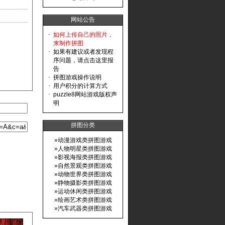
网站公告
·
如何上传自己的照片，
来制作拼图
·
如果有建议或者发现程
序问题，请点击这里报
告
·
拼图游戏操作说明
·
用户积分的计算方式
·
puzzle8网站游戏版权声
明
拼图分类
»
动漫游戏类拼图游戏
»
人物明星类拼图游戏
»
影视海报类拼图游戏
»
自然景观类拼图游戏
»
动物世界类拼图游戏
»
静物摄影类拼图游戏
»
运动休闲类拼图游戏
»
绘画艺术类拼图游戏
»
汽车武器类拼图游戏