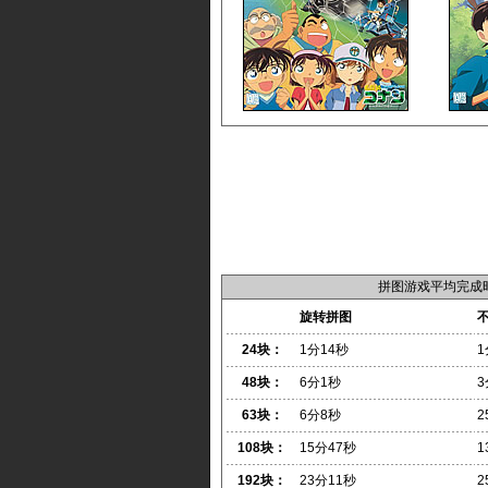
拼图游戏平均完成
旋转拼图
24块：
1分14秒
1
48块：
6分1秒
3
63块：
6分8秒
2
108块：
15分47秒
1
192块：
23分11秒
2