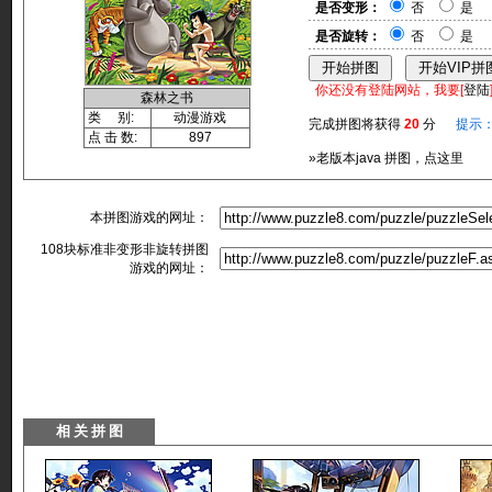
是否变形：
否
是
是否旋转：
否
是
你还没有登陆网站，我要[
登陆
森林之书
类 别:
动漫游戏
完成拼图将获得
20
分
提示
点 击 数:
897
»老版本java 拼图，点这里
本拼图游戏的网址：
108块标准非变形非旋转拼图
游戏的网址：