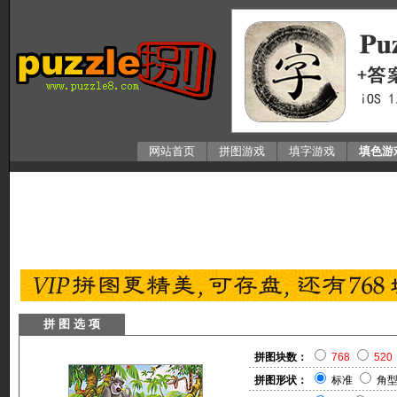
网站首页
拼图游戏
填字游戏
填色游
拼 图 选 项
拼图块数：
768
520
拼图形状：
标准
角