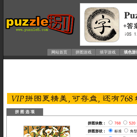
网站首页
拼图游戏
填字游戏
填色游
拼 图 选 项
拼图块数：
768
520
拼图形状：
标准
角