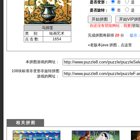
是否变形：
否
是
是否旋转：
否
是
你还没有登陆网站，我要[
登陆
马蹄莲
类 别:
绘画艺术
完成拼图将获得
20
分
提示
点 击 数:
1654
»老版本java 拼图，点这里
本拼图游戏的网址：
108块标准非变形非旋转拼图
游戏的网址：