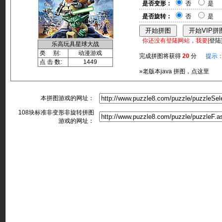
是否变形：
否
是
是否旋转：
否
是
你还没有登陆网站，我要[
登陆
乐高玩具星球大战
类 别:
动漫游戏
完成拼图将获得
20
分
提示
点 击 数:
1449
»老版本java 拼图，点这里
本拼图游戏的网址：
108块标准非变形非旋转拼图
游戏的网址：