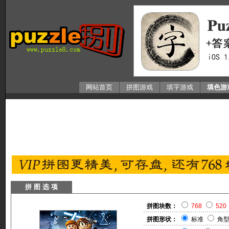
网站首页
拼图游戏
填字游戏
填色游
拼 图 选 项
拼图块数：
768
520
拼图形状：
标准
角