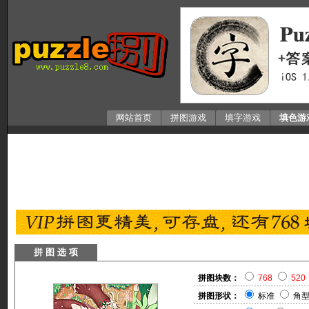
网站首页
拼图游戏
填字游戏
填色游
拼 图 选 项
拼图块数：
768
520
拼图形状：
标准
角