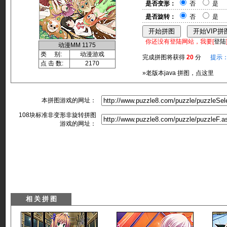
是否变形：
否
是
是否旋转：
否
是
你还没有登陆网站，我要[
登陆
动漫MM 1175
类 别:
动漫游戏
完成拼图将获得
20
分
提示
点 击 数:
2170
»老版本java 拼图，点这里
本拼图游戏的网址：
108块标准非变形非旋转拼图
游戏的网址：