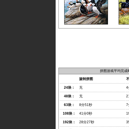
拼图游戏平均完成
旋转拼图
24块：
无
4
48块：
无
2
63块：
8分51秒
7
108块：
41分0秒
1
192块：
28分27秒
3