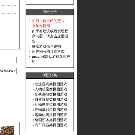
网站公告
·
如何上传自己的照片，
来制作拼图
·
如果有建议或者发现程
序问题，请点击这里报
告
·
拼图游戏操作说明
·
用户积分的计算方式
·
puzzle8网站游戏版权声
明
拼图分类
»
动漫游戏类拼图游戏
»
人物明星类拼图游戏
»
影视海报类拼图游戏
»
自然景观类拼图游戏
»
动物世界类拼图游戏
»
静物摄影类拼图游戏
»
运动休闲类拼图游戏
»
绘画艺术类拼图游戏
»
汽车武器类拼图游戏