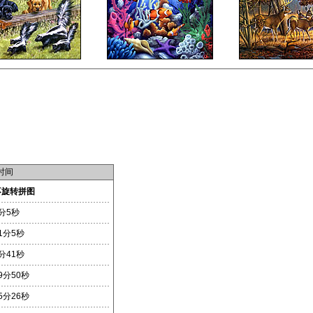
时间
不旋转拼图
分5秒
1分5秒
分41秒
9分50秒
5分26秒