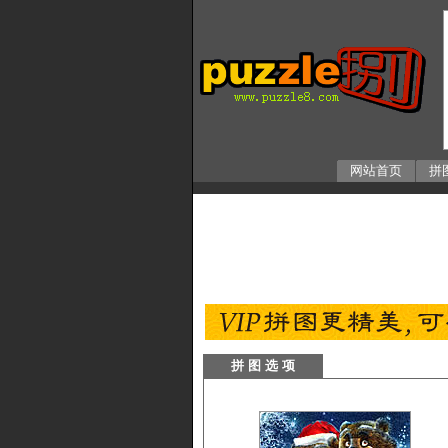
网站首页
拼
拼 图 选 项