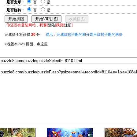
是否变形：
否
是
是否旋转：
否
是
你还没有登陆网站，我要[
登陆
]我要[
注册
]
完成拼图将获得
20
分
提示：完成旋转拼图的积分是不旋转拼图的两倍
»老版本java 拼图，点这里