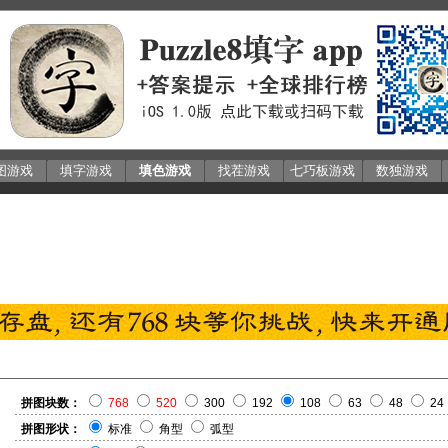
图游戏
填字游戏
填色游戏
找茬游戏
七巧板游戏
数独游戏
拼图块数：
768
520
300
192
108
63
48
24
拼图形状：
标准
角型
弧型