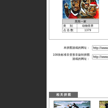
黑熊一家
类 别:
动物世界
点 击 数:
1379
本拼图游戏的网址：
108块标准非变形非旋转拼图
游戏的网址：