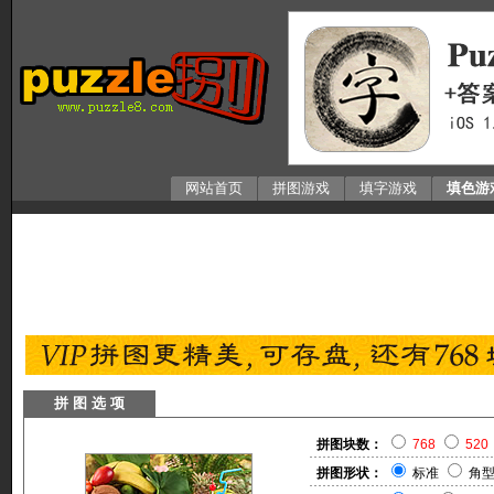
网站首页
拼图游戏
填字游戏
填色游
拼 图 选 项
拼图块数：
768
520
拼图形状：
标准
角