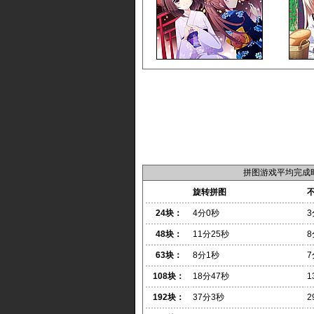
拼图游戏平均完成
旋转拼图
24块：
4分0秒
3
48块：
11分25秒
8
63块：
8分1秒
7
108块：
18分47秒
1
192块：
37分3秒
2