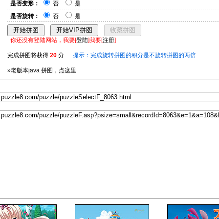
是否变形：
否
是
是否旋转：
否
是
你还没有登陆网站，我要[
登陆
]我要[
注册
]
完成拼图将获得
20
分
提示：完成旋转拼图的积分是不旋转拼图的两倍
»老版本java 拼图，点这里