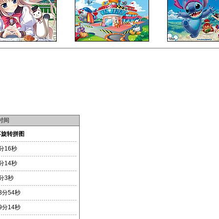
时间
不旋转拼图
分16秒
分14秒
分3秒
3分54秒
9分14秒