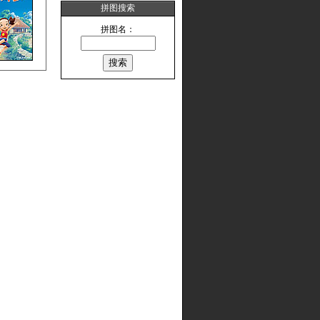
拼图搜索
拼图名：