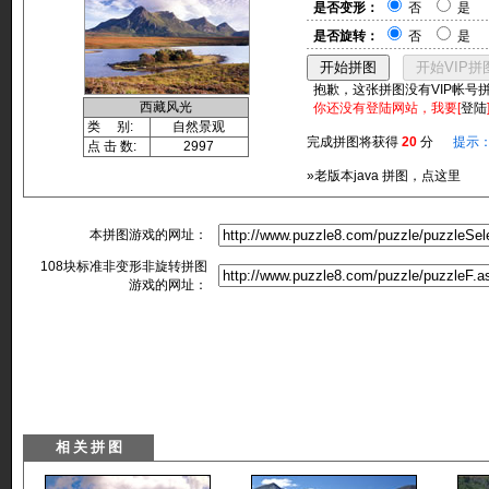
是否变形：
否
是
是否旋转：
否
是
抱歉，这张拼图没有VIP帐号
西藏风光
你还没有登陆网站，我要[
登陆
类 别:
自然景观
完成拼图将获得
20
分
提示
点 击 数:
2997
»老版本java 拼图，点这里
本拼图游戏的网址：
108块标准非变形非旋转拼图
游戏的网址：