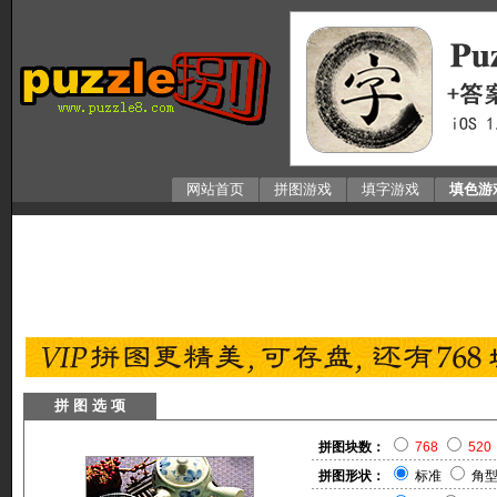
网站首页
拼图游戏
填字游戏
填色游
拼 图 选 项
拼图块数：
768
520
拼图形状：
标准
角