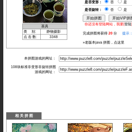
是否变形：
否
是
是否旋转：
否
是
你还没有登陆网站，我要[
登陆
茶具
类 别:
静物摄影
完成拼图将获得
20
分
提示
点 击 数:
3348
»老版本java 拼图，点这里
本拼图游戏的网址：
108块标准非变形非旋转拼图
游戏的网址：