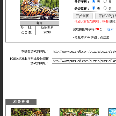
是否变形：
否
是
是否旋转：
否
是
你还没有登陆网站，我要[
登陆
老虎
类 别:
动物世界
完成拼图将获得
20
分
提示
点 击 数:
2638
»老版本java 拼图，点这里
本拼图游戏的网址：
108块标准非变形非旋转拼图
游戏的网址：