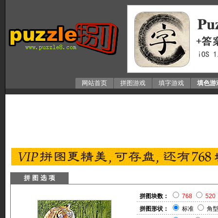
网站首页
拼图游戏
填字游戏
填色游
拼 图 选 项
拼图块数：
768
520
拼图形状：
标准
角