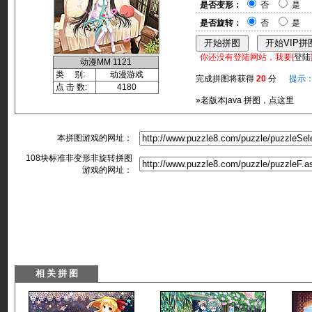
是否变形：
否
是
是否旋转：
否
是
你还没有登陆网站，我要[
登陆
动漫MM 1121
类 别:
动漫游戏
完成拼图将获得
20
分
提示
点 击 数:
4180
»老版本java 拼图，点这里
本拼图游戏的网址：
108块标准非变形非旋转拼图
游戏的网址：