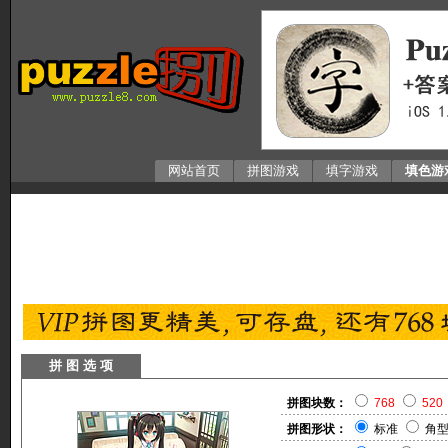
网站首页
拼图游戏
填字游戏
填色游
拼 图 选 项
拼图块数：
768
520
拼图形状：
标准
角