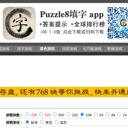
图游戏
填字游戏
填色游戏
找茬游戏
七巧板游戏
数独游戏
拼图块数：
768
520
300
192
108
63
48
24
拼图形状：
标准
角型
弧型