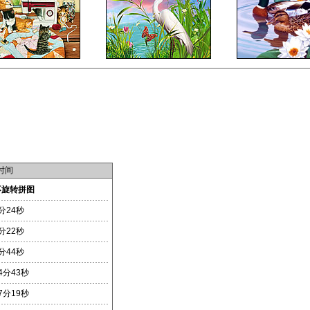
时间
不旋转拼图
分24秒
分22秒
分44秒
4分43秒
7分19秒