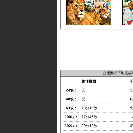
拼图游戏平均完成
旋转拼图
24块：
无
2
48块：
无
6
63块：
13分19秒
5
108块：
17分46秒
1
192块：
29分12秒
3