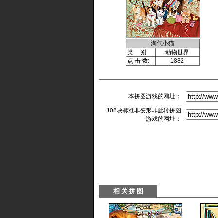
淘气小猫
类 别:
动物世界
点 击 数:
1882
本拼图游戏的网址：
108块标准非变形非旋转拼图
游戏的网址：