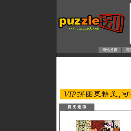
网站首页
拼
拼 图 选 项