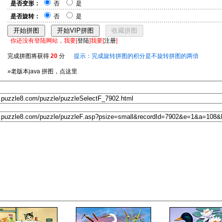
是否变形：
否
是
是否旋转：
否
是
你还没有登陆网站，我要[
登陆
]我要[
注册
]
完成拼图将获得
20
分
提示：完成旋转拼图的积分是不旋转拼图的两倍
»老版本java 拼图，点这里