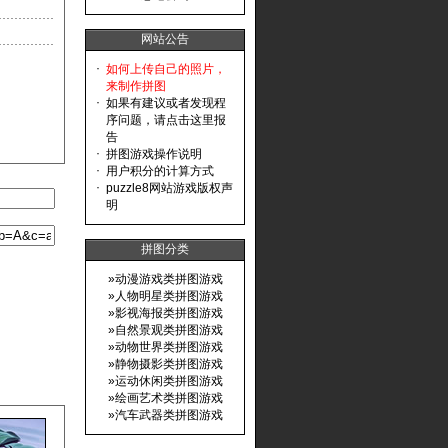
网站公告
·
如何上传自己的照片，
来制作拼图
·
如果有建议或者发现程
序问题，请点击这里报
告
·
拼图游戏操作说明
·
用户积分的计算方式
·
puzzle8网站游戏版权声
明
拼图分类
»
动漫游戏类拼图游戏
»
人物明星类拼图游戏
»
影视海报类拼图游戏
»
自然景观类拼图游戏
»
动物世界类拼图游戏
»
静物摄影类拼图游戏
»
运动休闲类拼图游戏
»
绘画艺术类拼图游戏
»
汽车武器类拼图游戏