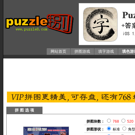
网站首页
拼图游戏
填字游戏
填色游
拼 图 选 项
拼图块数：
768
520
拼图形状：
标准
角