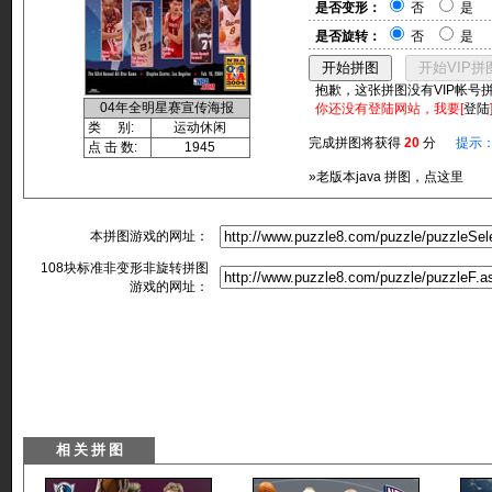
是否变形：
否
是
是否旋转：
否
是
抱歉，这张拼图没有VIP帐号
04年全明星赛宣传海报
你还没有登陆网站，我要[
登陆
类 别:
运动休闲
完成拼图将获得
20
分
提示
点 击 数:
1945
»老版本java 拼图，点这里
本拼图游戏的网址：
108块标准非变形非旋转拼图
游戏的网址：