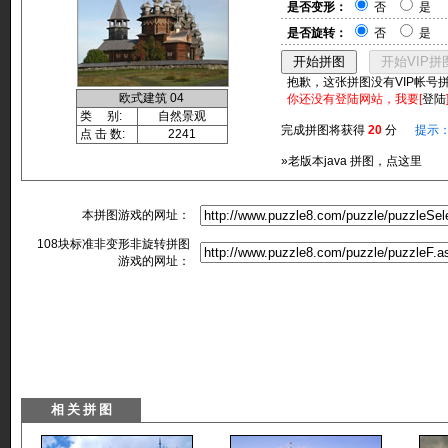
是否变形：
否
是
是否旋转：
否
是
抱歉，这张拼图没有VIP帐号
欧式建筑 04
你还没有登陆网站，我要[
登陆
类 别:
自然景观
完成拼图将获得
20
分
提示
点 击 数:
2241
»老版本java 拼图，点这里
本拼图游戏的网址：
108块标准非变形非旋转拼图
游戏的网址：