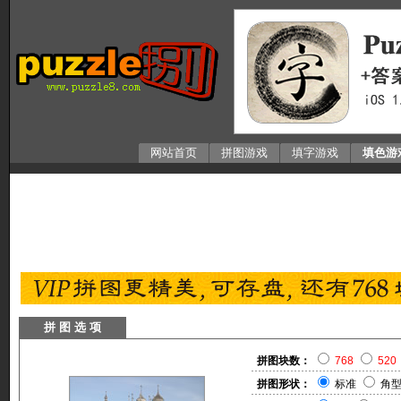
网站首页
拼图游戏
填字游戏
填色游
拼 图 选 项
拼图块数：
768
520
拼图形状：
标准
角