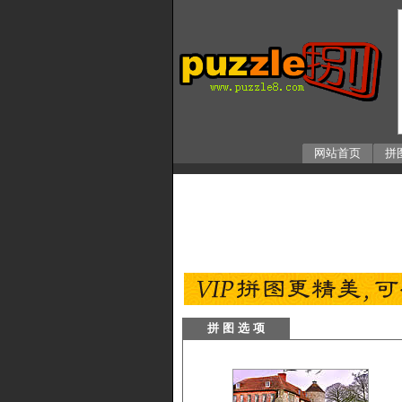
网站首页
拼
拼 图 选 项