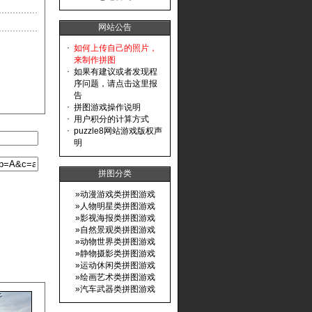
网站公告
·
如何上传自己的照片，
来制作拼图
·
如果有建议或者发现程
序问题，请点击这里报
告
·
拼图游戏操作说明
·
用户积分的计算方式
·
puzzle8网站游戏版权声
明
拼图分类
»
动漫游戏类拼图游戏
»
人物明星类拼图游戏
»
影视海报类拼图游戏
»
自然景观类拼图游戏
»
动物世界类拼图游戏
»
静物摄影类拼图游戏
»
运动休闲类拼图游戏
»
绘画艺术类拼图游戏
»
汽车武器类拼图游戏