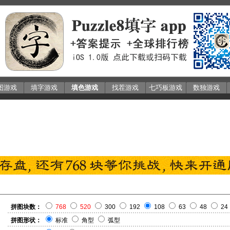
图游戏
填字游戏
填色游戏
找茬游戏
七巧板游戏
数独游戏
拼图块数：
768
520
300
192
108
63
48
24
拼图形状：
标准
角型
弧型