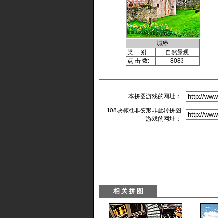
城堡
类 别:
自然景观
点 击 数:
8083
本拼图游戏的网址：
108块标准非变形非旋转拼图
游戏的网址：