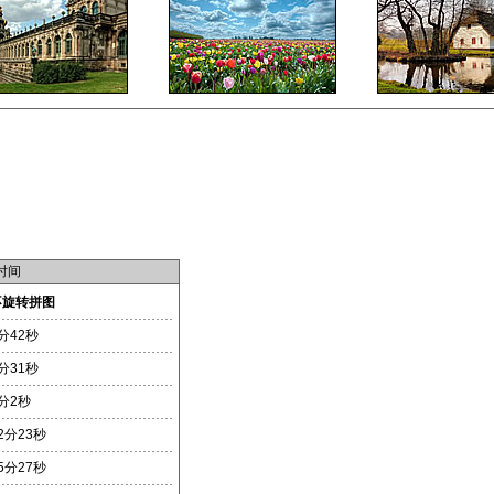
时间
不旋转拼图
分42秒
分31秒
分2秒
2分23秒
5分27秒