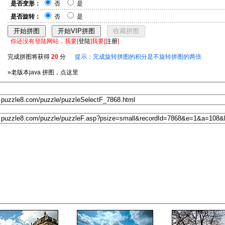
是否变形：
否
是
是否旋转：
否
是
你还没有登陆网站，我要[
登陆
]我要[
注册
]
完成拼图将获得
20
分
提示：完成旋转拼图的积分是不旋转拼图的两倍
»老版本java 拼图，点这里