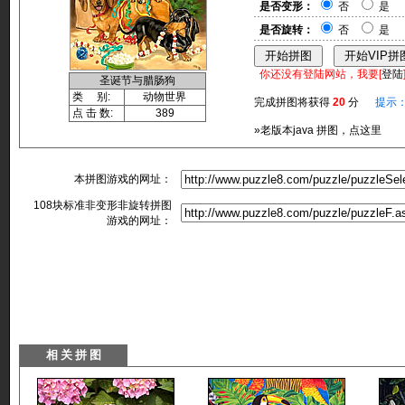
是否变形：
否
是
是否旋转：
否
是
你还没有登陆网站，我要[
登陆
圣诞节与腊肠狗
类 别:
动物世界
完成拼图将获得
20
分
提示
点 击 数:
389
»老版本java 拼图，点这里
本拼图游戏的网址：
108块标准非变形非旋转拼图
游戏的网址：