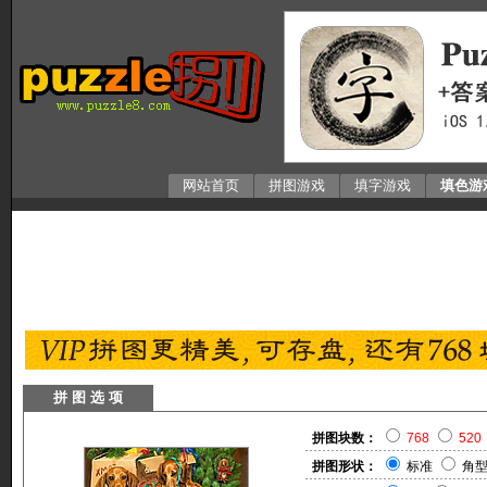
网站首页
拼图游戏
填字游戏
填色游
拼 图 选 项
拼图块数：
768
520
拼图形状：
标准
角