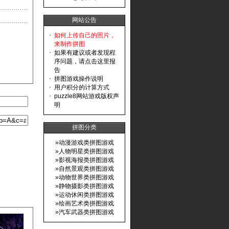
网站公告
·
如何上传自己的照片，
来制作拼图
·
如果有建议或者发现程
序问题，请点击这里报
告
·
拼图游戏操作说明
·
用户积分的计算方式
·
puzzle8网站游戏版权声
明
拼图分类
»
动漫游戏类拼图游戏
»
人物明星类拼图游戏
»
影视海报类拼图游戏
»
自然景观类拼图游戏
»
动物世界类拼图游戏
»
静物摄影类拼图游戏
»
运动休闲类拼图游戏
»
绘画艺术类拼图游戏
»
汽车武器类拼图游戏