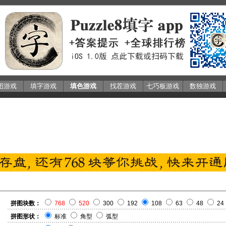
图游戏
填字游戏
填色游戏
找茬游戏
七巧板游戏
数独游戏
拼图块数：
768
520
300
192
108
63
48
24
拼图形状：
标准
角型
弧型