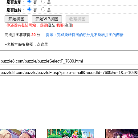
是否变形：
否
是
是否旋转：
否
是
你还没有登陆网站，我要[
登陆
]我要[
注册
]
完成拼图将获得
20
分
提示：完成旋转拼图的积分是不旋转拼图的两倍
»老版本java 拼图，点这里