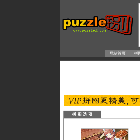
网站首页
拼
拼 图 选 项