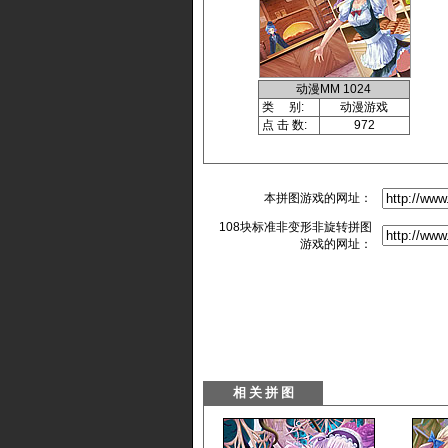
动漫MM 1024
类 别:
动漫游戏
点 击 数:
972
本拼图游戏的网址：
108块标准非变形非旋转拼图
游戏的网址：