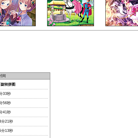
时间
不旋转拼图
分33秒
分56秒
分41秒
3分21秒
5分13秒