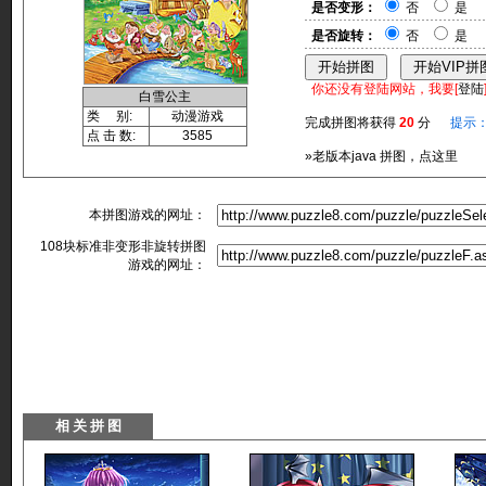
是否变形：
否
是
是否旋转：
否
是
你还没有登陆网站，我要[
登陆
白雪公主
类 别:
动漫游戏
完成拼图将获得
20
分
提示
点 击 数:
3585
»老版本java 拼图，点这里
本拼图游戏的网址：
108块标准非变形非旋转拼图
游戏的网址：