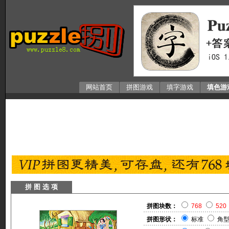
网站首页
拼图游戏
填字游戏
填色游
拼 图 选 项
拼图块数：
768
520
拼图形状：
标准
角