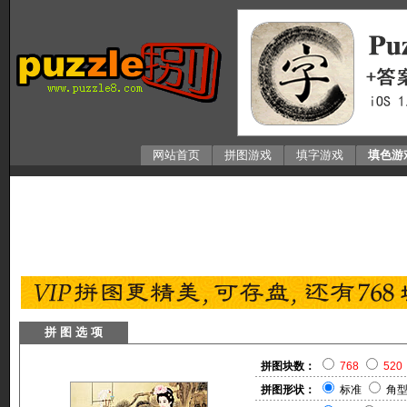
网站首页
拼图游戏
填字游戏
填色游
拼 图 选 项
拼图块数：
768
520
拼图形状：
标准
角