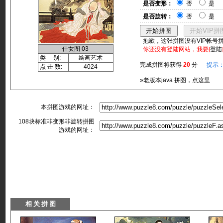
是否变形：
否
是
是否旋转：
否
是
抱歉，这张拼图没有VIP帐号
仕女图 03
你还没有登陆网站，我要[
登陆
类 别:
绘画艺术
完成拼图将获得
20
分
提示
点 击 数:
4024
»老版本java 拼图，点这里
本拼图游戏的网址：
108块标准非变形非旋转拼图
游戏的网址：