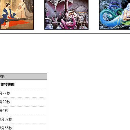
时间
不旋转拼图
分27秒
分20秒
分4秒
8分32秒
6分55秒