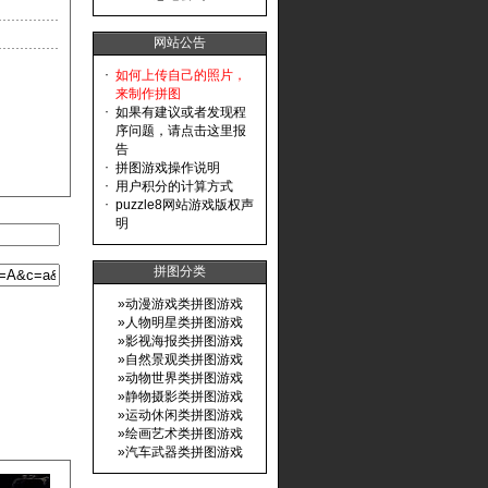
网站公告
·
如何上传自己的照片，
来制作拼图
·
如果有建议或者发现程
序问题，请点击这里报
告
·
拼图游戏操作说明
·
用户积分的计算方式
·
puzzle8网站游戏版权声
明
拼图分类
»
动漫游戏类拼图游戏
»
人物明星类拼图游戏
»
影视海报类拼图游戏
»
自然景观类拼图游戏
»
动物世界类拼图游戏
»
静物摄影类拼图游戏
»
运动休闲类拼图游戏
»
绘画艺术类拼图游戏
»
汽车武器类拼图游戏