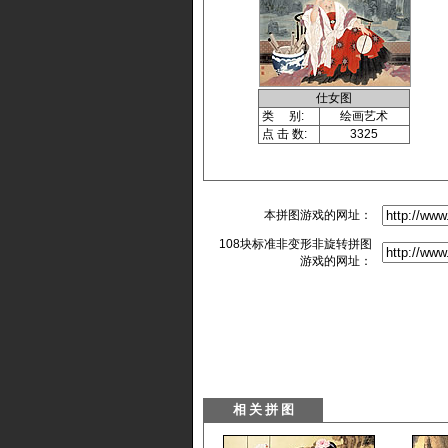
仕女图
类 别:
绘画艺术
点 击 数:
3325
本拼图游戏的网址：
108块标准非变形非旋转拼图
游戏的网址：