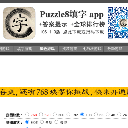
图游戏
填字游戏
填色游戏
找茬游戏
七巧板游戏
数独游戏
拼图块数：
768
520
300
192
108
63
48
24
拼图形状：
标准
角型
弧型