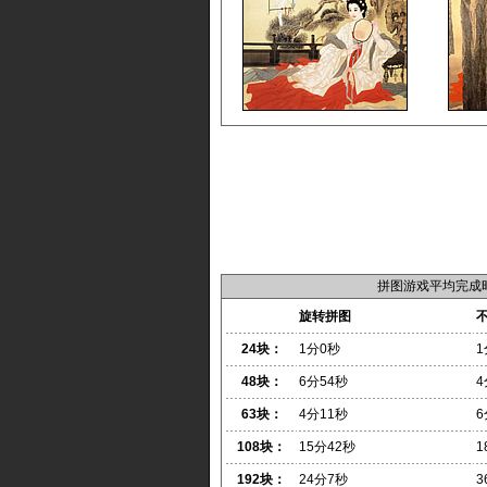
拼图游戏平均完成
旋转拼图
24块：
1分0秒
1
48块：
6分54秒
4
63块：
4分11秒
6
108块：
15分42秒
1
192块：
24分7秒
3