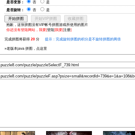
是否变形：
否
是
是否旋转：
否
是
抱歉，这张拼图没有VIP帐号拼图游戏所使用的图片
你还没有登陆网站，我要[
登陆
]我要[
注册
]
完成拼图将获得
20
分
提示：完成旋转拼图的积分是不旋转拼图的两倍
»老版本java 拼图，点这里