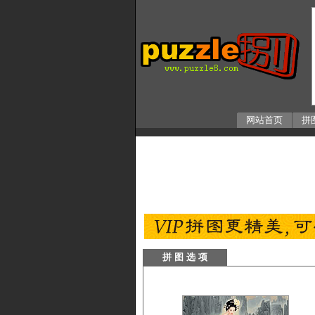
网站首页
拼
拼 图 选 项