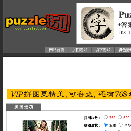
网站首页
拼图游戏
填字游戏
填色游
拼 图 选 项
拼图块数：
768
520
拼图形状：
标准
角