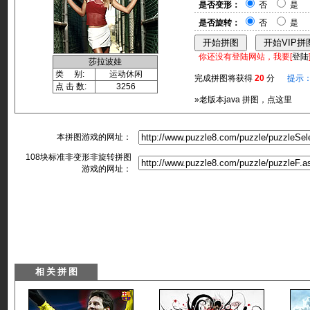
是否变形：
否
是
是否旋转：
否
是
你还没有登陆网站，我要[
登陆
莎拉波娃
类 别:
运动休闲
完成拼图将获得
20
分
提示
点 击 数:
3256
»老版本java 拼图，点这里
本拼图游戏的网址：
108块标准非变形非旋转拼图
游戏的网址：