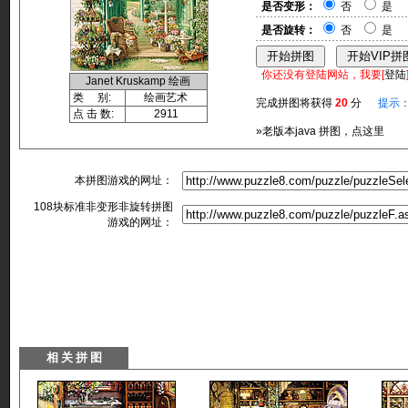
是否变形：
否
是
是否旋转：
否
是
你还没有登陆网站，我要[
登陆
Janet Kruskamp 绘画
类 别:
绘画艺术
完成拼图将获得
20
分
提示
点 击 数:
2911
»老版本java 拼图，点这里
本拼图游戏的网址：
108块标准非变形非旋转拼图
游戏的网址：