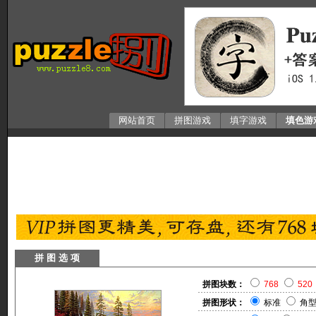
网站首页
拼图游戏
填字游戏
填色游
拼 图 选 项
拼图块数：
768
520
拼图形状：
标准
角