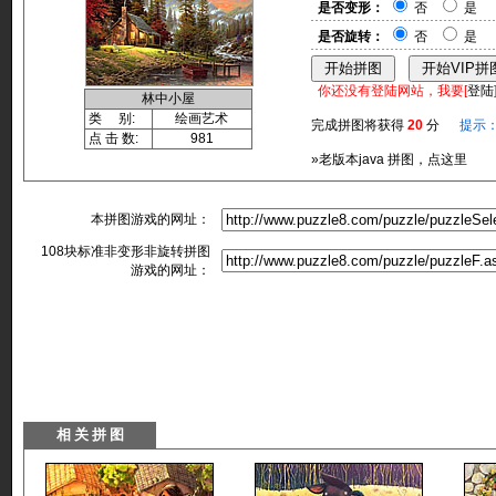
是否变形：
否
是
是否旋转：
否
是
你还没有登陆网站，我要[
登陆
林中小屋
类 别:
绘画艺术
完成拼图将获得
20
分
提示
点 击 数:
981
»老版本java 拼图，点这里
本拼图游戏的网址：
108块标准非变形非旋转拼图
游戏的网址：