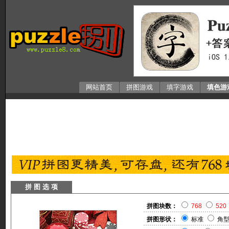
网站首页
拼图游戏
填字游戏
填色游
拼 图 选 项
拼图块数：
768
520
拼图形状：
标准
角