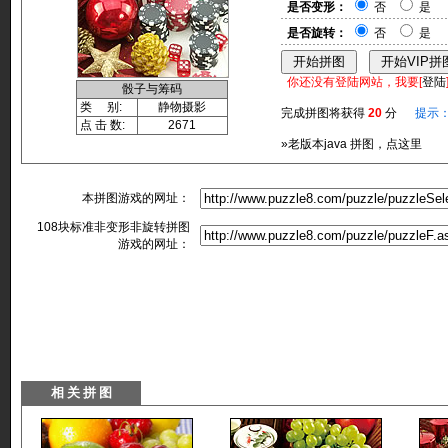
是否变形：
否
是
是否旋转：
否
是
你还没有登陆网站，我要[
登陆
骰子与筹码
类 别:
静物摄影
完成拼图将获得
20
分
提示
点 击 数:
2671
»老版本java 拼图，点这里
本拼图游戏的网址：
108块标准非变形非旋转拼图
游戏的网址：