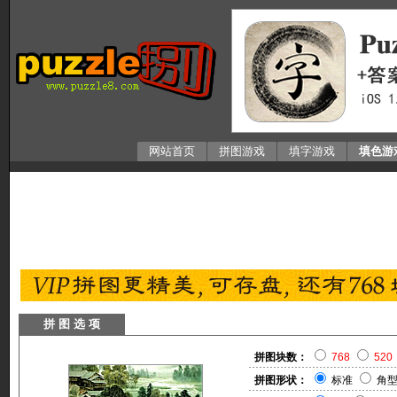
网站首页
拼图游戏
填字游戏
填色游
拼 图 选 项
拼图块数：
768
520
拼图形状：
标准
角