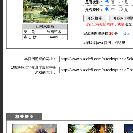
是否变形：
否
是
是否旋转：
否
是
你还没有登陆网站，我要[
登陆
山村水墨画
类 别:
绘画艺术
完成拼图将获得
20
分
提示
点 击 数:
4409
»老版本java 拼图，点这里
本拼图游戏的网址：
108块标准非变形非旋转拼图
游戏的网址：