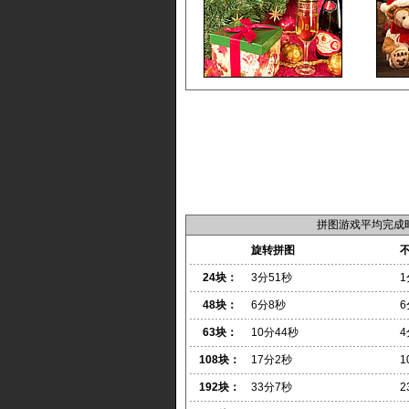
拼图游戏平均完成
旋转拼图
24块：
3分51秒
1
48块：
6分8秒
6
63块：
10分44秒
4
108块：
17分2秒
1
192块：
33分7秒
2