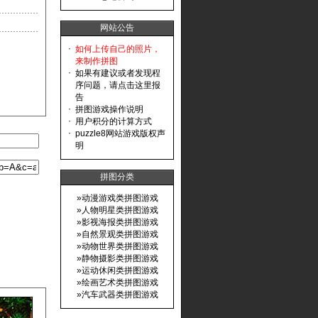
网站公告
·
如何上传自己的照片，
来制作拼图
·
如果有建议或者发现程
序问题，请点击这里报
告
·
拼图游戏操作说明
·
用户积分的计算方式
·
puzzle8网站游戏版权声
明
拼图分类
»
动漫游戏类拼图游戏
»
人物明星类拼图游戏
»
影视海报类拼图游戏
»
自然景观类拼图游戏
»
动物世界类拼图游戏
»
静物摄影类拼图游戏
»
运动休闲类拼图游戏
»
绘画艺术类拼图游戏
»
汽车武器类拼图游戏