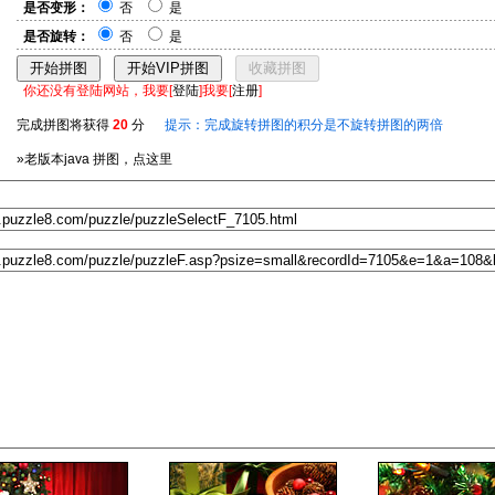
是否变形：
否
是
是否旋转：
否
是
你还没有登陆网站，我要[
登陆
]我要[
注册
]
完成拼图将获得
20
分
提示：完成旋转拼图的积分是不旋转拼图的两倍
»老版本java 拼图，点这里