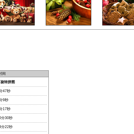
时间
不旋转拼图
分47秒
分9秒
分17秒
0分30秒
3分22秒