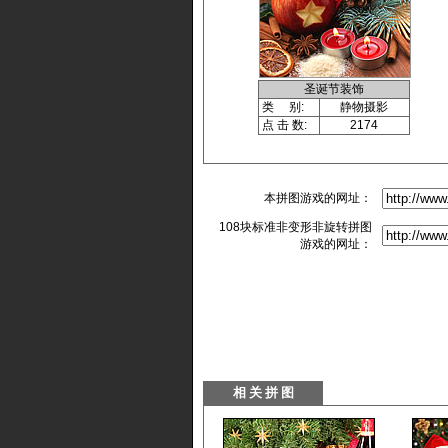
圣诞节装饰
类 别:
静物摄影
点 击 数:
2174
本拼图游戏的网址：
108块标准非变形非旋转拼图
游戏的网址：