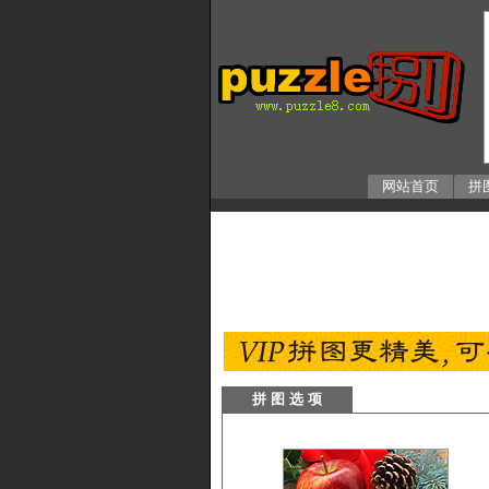
网站首页
拼
拼 图 选 项