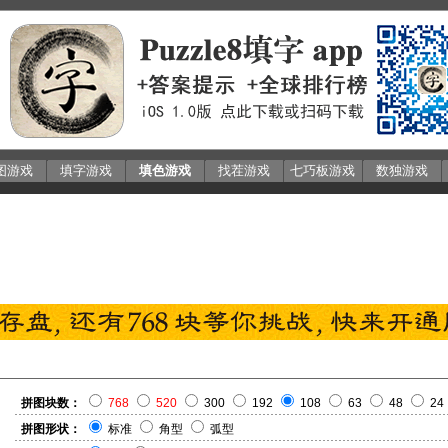
图游戏
填字游戏
填色游戏
找茬游戏
七巧板游戏
数独游戏
拼图块数：
768
520
300
192
108
63
48
24
拼图形状：
标准
角型
弧型