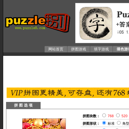
网站首页
拼图游戏
填字游戏
填色游
拼 图 选 项
拼图块数：
768
520
拼图形状：
标准
角