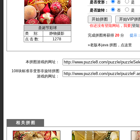
是否变形：
否
是
是否旋转：
否
是
你还没有登陆网站，我要[
登陆
圣诞节彩球
类 别:
静物摄影
完成拼图将获得
20
分
提示
点 击 数:
1278
»老版本java 拼图，点这里
本拼图游戏的网址：
108块标准非变形非旋转拼图
游戏的网址：