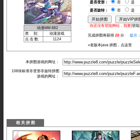
是否变形：
否
是
是否旋转：
否
是
你还没有登陆网站，我要[
登陆
动漫MM 882
类 别:
动漫游戏
完成拼图将获得
20
分
提示
点 击 数:
1124
»老版本java 拼图，点这里
本拼图游戏的网址：
108块标准非变形非旋转拼图
游戏的网址：