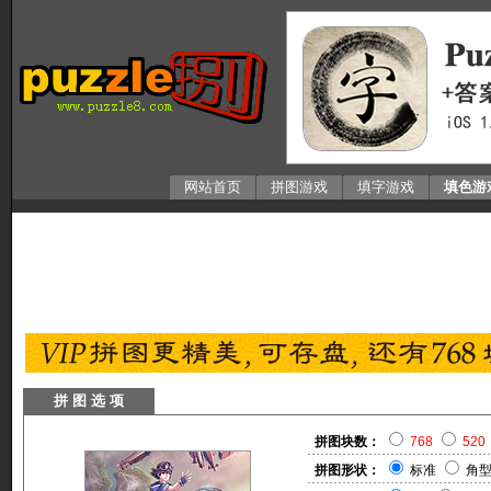
网站首页
拼图游戏
填字游戏
填色游
拼 图 选 项
拼图块数：
768
520
拼图形状：
标准
角