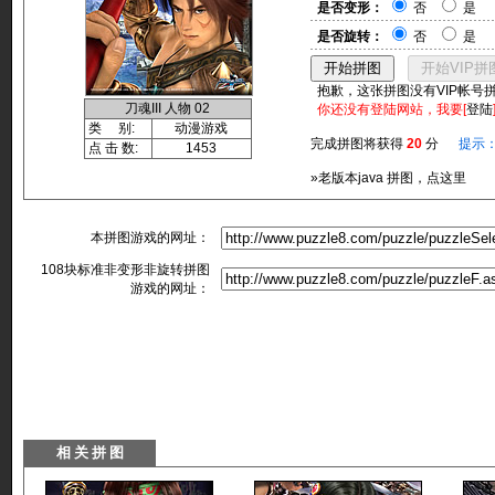
是否变形：
否
是
是否旋转：
否
是
抱歉，这张拼图没有VIP帐号
刀魂III 人物 02
你还没有登陆网站，我要[
登陆
类 别:
动漫游戏
完成拼图将获得
20
分
提示
点 击 数:
1453
»老版本java 拼图，点这里
本拼图游戏的网址：
108块标准非变形非旋转拼图
游戏的网址：