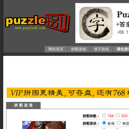
网站首页
拼图游戏
填字游戏
填色游
拼 图 选 项
拼图块数：
768
520
拼图形状：
标准
角