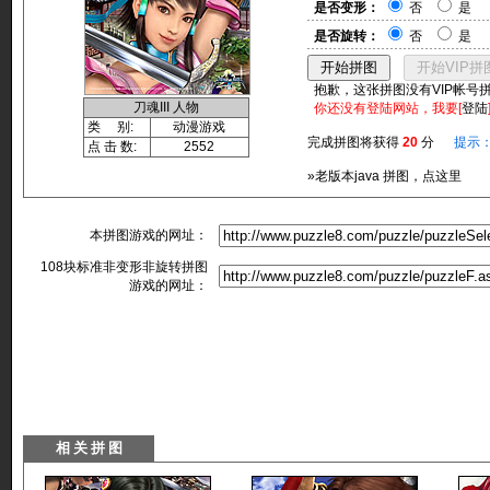
是否变形：
否
是
是否旋转：
否
是
抱歉，这张拼图没有VIP帐号
刀魂III 人物
你还没有登陆网站，我要[
登陆
类 别:
动漫游戏
完成拼图将获得
20
分
提示
点 击 数:
2552
»老版本java 拼图，点这里
本拼图游戏的网址：
108块标准非变形非旋转拼图
游戏的网址：