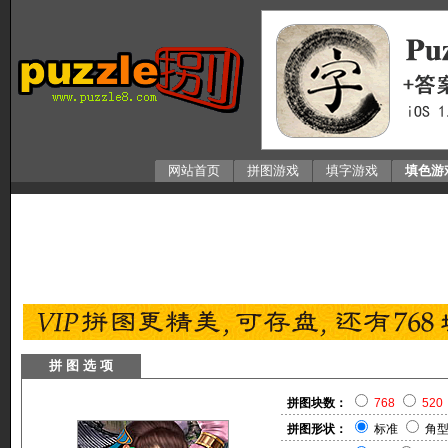
网站首页
拼图游戏
填字游戏
填色游
拼 图 选 项
拼图块数：
768
520
拼图形状：
标准
角