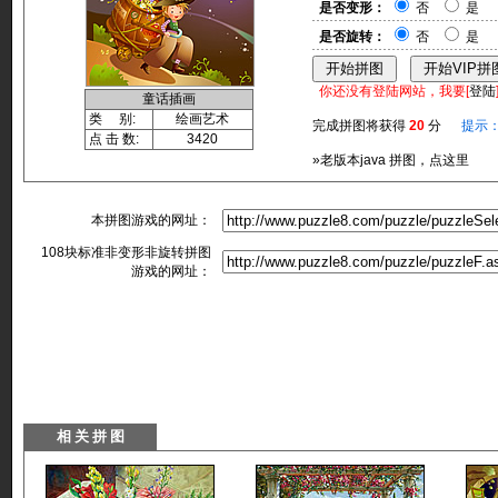
是否变形：
否
是
是否旋转：
否
是
你还没有登陆网站，我要[
登陆
童话插画
类 别:
绘画艺术
完成拼图将获得
20
分
提示
点 击 数:
3420
»老版本java 拼图，点这里
本拼图游戏的网址：
108块标准非变形非旋转拼图
游戏的网址：