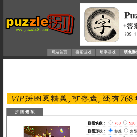
网站首页
拼图游戏
填字游戏
填色游
拼 图 选 项
拼图块数：
768
520
拼图形状：
标准
角