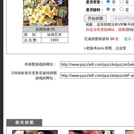
是否变形：
否
是
是否旋转：
否
是
抱歉，这张拼图没有VIP帐号
自然绘画 05
你还没有登陆网站，我要[
登陆
类 别:
绘画艺术
完成拼图将获得
20
分
提示
点 击 数:
1993
»老版本java 拼图，点这里
本拼图游戏的网址：
108块标准非变形非旋转拼图
游戏的网址：