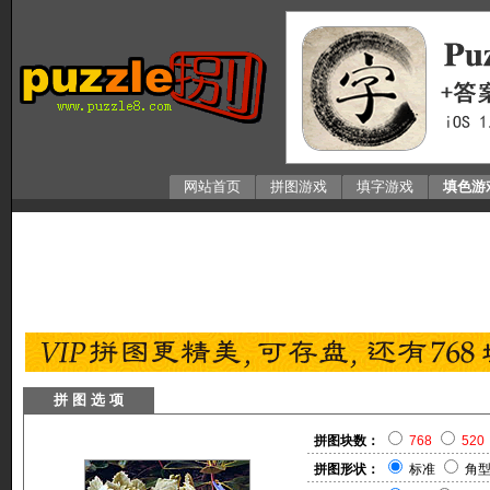
网站首页
拼图游戏
填字游戏
填色游
拼 图 选 项
拼图块数：
768
520
拼图形状：
标准
角